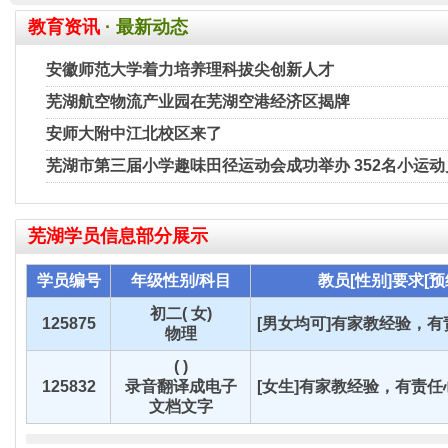
教育资讯
· 最新动态
安徽师范大学着力培养理科拔尖创新人才
芜湖航空物流产业园在芜湖空港经济区揭牌
安师大附中江北校区来了
芜湖市第三届小学趣味田径运动会成功举办 352名小运
芜湖
学员信息部分展示
学员编号
年级性别/科目
教员[性别]要求[预
初二( 女)
125875
[男女均可]有家教经验，有责
物理
( )
125832
录音翻译成电子
[女生]有家教经验，有责任心
文档文字