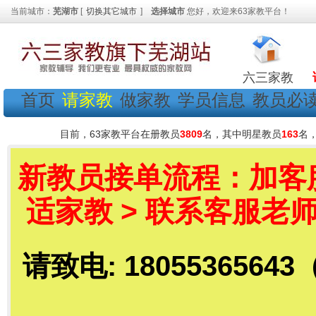
当前城市：
芜湖市
[
切换其它城市
]
选择城市
您好，欢迎来63家教平台！
六三家教
首页
请家教
做家教
学员信息
教员必
目前，63家教平台在册教员
3809
名，其中明星教员
163
名
新教员接单流程：加客服老
适家教 > 联系客服老师
请致电: 18055365