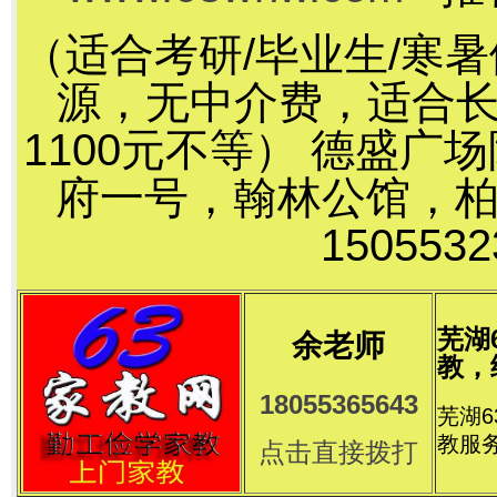
（适合考研/毕业生/寒
源，无中介费，适合长
1100元不等） 德盛
府一号，翰林公馆，
15055
芜湖
余老师
教，
18055365643
芜湖
教服
点击直接拨打