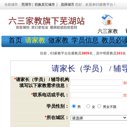
当前城市：
芜湖市
[
切换其它城市
]
选择城市
您好，欢迎来63家教平台！
六三家教
首页
请家教
做家教
学员信息
教员必
目前，63家教平台在册教员
3809
名，其中明星教员
163
名
请家长（学员） / 
*
请家长（学员） / 辅导机构
如
填写以下家教需求信息：
*
联系电话或手机：
您
学员性别：
男
女
男女不限
*
所在城区：