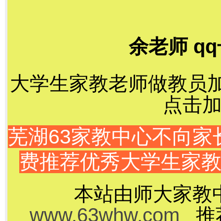
余老师 qq
大学生家教老师做教员加千
点击加
芜湖63家教中心不向
费推荐优秀大学生家
本站由师大家教
www.63whw.com
推荐