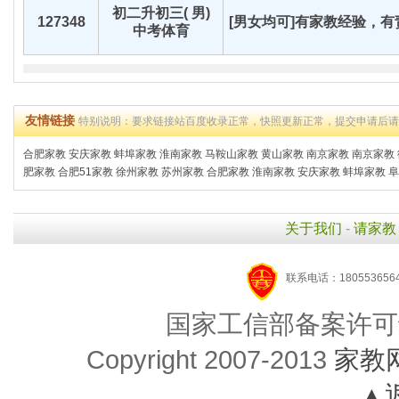
初二升初三( 男)
127348
[男女均可]有家教经验，有责
中考体育
友情链接
特别说明：要求链接站百度收录正常，快照更新正常，提交申请后
合肥家教
安庆家教
蚌埠家教
淮南家教
马鞍山家教
黄山家教
南京家教
南京家教
肥家教
合肥51家教
徐州家教
苏州家教
合肥家教
淮南家教
安庆家教
蚌埠家教
阜
关于我们
-
请家教
联系电话：1805536564
国家工信部备案许可
Copyright 2007-2013
家教
▲