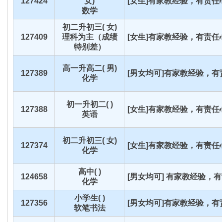
127424
女)
[女生]有家教经验，有责任心
数学
初二升初三( 女)
127409
理科为主（成绩
[女生]有家教经验，有责任心
特别差）
高一升高二( 男)
127389
[男女均可]有家教经验，有责
化学
初一升初二( )
127388
[女生]有家教经验，有责任心
英语
初二升初三( 女)
127374
[女生]有家教经验，有责任心
化学
高中( )
124658
[男女均可] 有家教经验，有
化学
小学生( )
127356
[男女均可]有家教经验，有责
软笔书法