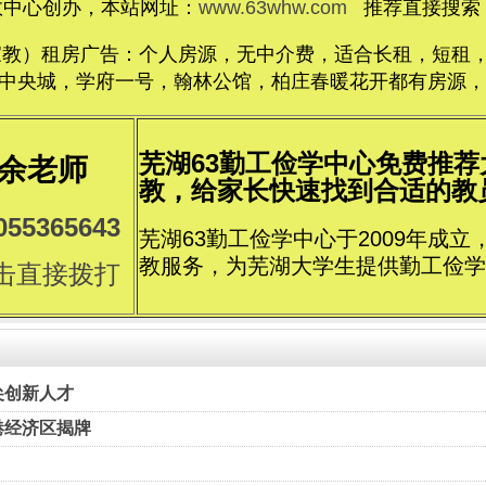
教中心创办，本站网址：
www.63whw.com
推荐直接搜索：
家教）租房广告：个人房源，无中介费，适合长租，短租，价格
央城，学府一号，翰林公馆，柏庄春暖花开都有房源，电话1
芜湖63勤工俭学中心免费推
余老师
教，给家长快速找到合适的教员..
055365643
芜湖63勤工俭学中心于2009年成
教服务，为芜湖大学生提供勤工俭学
击直接拨打
尖创新人才
港经济区揭牌