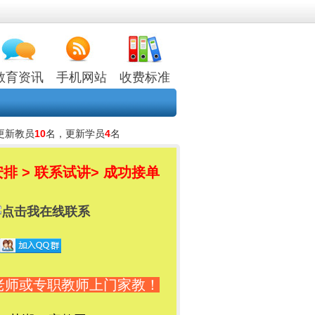
教育资讯
手机网站
收费标准
更新教员
10
名，更新学员
4
名
排 > 联系试讲
> 成功接单
老师或专职教师上门家教！