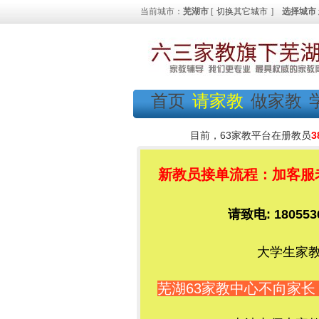
当前城市：
芜湖市
[
切换其它城市
]
选择城市
首页
请家教
做家教
目前，63家教平台在册教员
3
新教员接单流程：加客服老师
请致电: 1805
大学生家教
芜湖63家教中心不向家