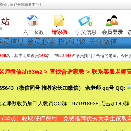
您好，欢迎来63家教平台！
六三家教
请家教
学员信息
会员登录
学员信息
教员必读
投诉建议
关注微信
809
名，其中明星教员
163
名，帮助
2448
名学员找到了合适的老师。今日
微信ah63wz > 查找合适家教 > 联系客服老师安
5365643（微信同号 推荐家长加微信） 余老师 qq号 QQ:
老师做教员加千人教员QQ群：971918938 点击加QQ群
长（学员）收取任何费用，免费推荐优秀大学生家教