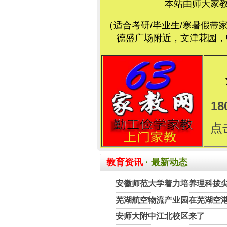
本站由师大家
（适合考研/毕业生/寒暑假带
德盛广场附近，文津花园，中
18
点
教育资讯
· 最新动态
安徽师范大学着力培养理科拔
芜湖航空物流产业园在芜湖空
安师大附中江北校区来了