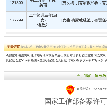
初三升高一( 男)
127300
[男女均可]有家教经验，有责
英语
二年级升三年级(
127299
女)
[女生]有家教经验，有责任心
语数外
友情链接
特别说明：要求链接站百度收录正常，快照更新正常，提交申请后
合肥家教
安庆家教
蚌埠家教
淮南家教
马鞍山家教
黄山家教
南京家教
南京家教
肥家教
合肥51家教
徐州家教
苏州家教
合肥家教
淮南家教
安庆家教
蚌埠家教
阜
关于我们
-
请家教
联系电话：1805536564
国家工信部备案许可