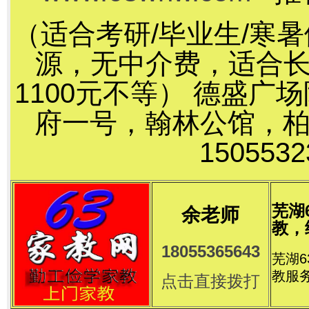
（适合考研/毕业生/寒
源，无中介费，适合长
1100元不等） 德盛
府一号，翰林公馆，
15055
芜湖
余老师
教，
18055365643
芜湖
教服
点击直接拨打