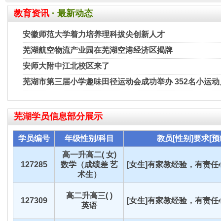
教育资讯
· 最新动态
安徽师范大学着力培养理科拔尖创新人才
芜湖航空物流产业园在芜湖空港经济区揭牌
安师大附中江北校区来了
芜湖市第三届小学趣味田径运动会成功举办 352名小运
芜湖
学员信息部分展示
学员编号
年级性别/科目
教员[性别]要求[预
高一升高二( 女)
127285
数学（成绩差 艺
[女生]有家教经验，有责任心
术生）
高二升高三( )
127309
[女生]有家教经验，有责任心
英语