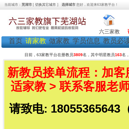
当前城市：
芜湖市
[
切换其它城市
]
选择城市
您好，欢迎来63家教平台！
六三家教
首页
请家教
做家教
学员信息
教员必
目前，63家教平台在册教员
3809
名，其中明星教员
163
名
新教员接单流程：加客服老
适家教 > 联系客服老师
请致电: 18055365