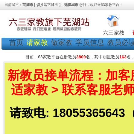
当前城市：
芜湖市
[
切换其它城市
]
选择城市
您好，欢迎来63家教平台！
六三家教
首页
请家教
做家教
学员信息
教员必
目前，63家教平台在册教员
3809
名，其中明星教员
163
名
新教员接单流程：加客服老
适家教 > 联系客服老师
请致电: 18055365