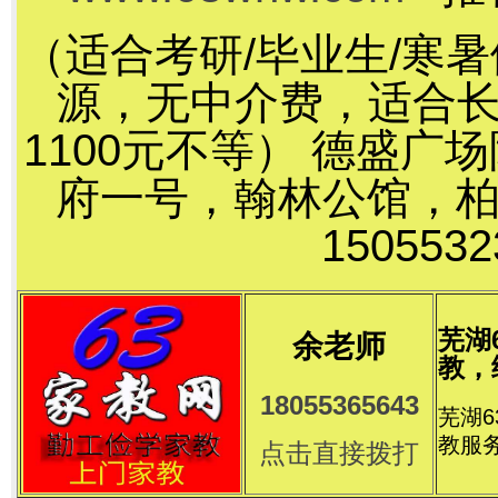
（适合考研/毕业生/寒
源，无中介费，适合长
1100元不等） 德盛
府一号，翰林公馆，
15055
芜湖
余老师
教，
18055365643
芜湖
教服
点击直接拨打