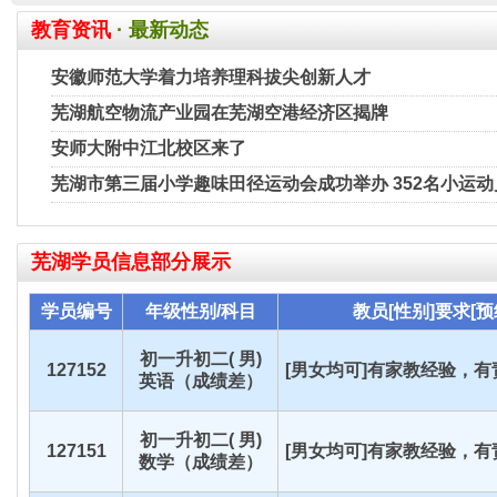
教育资讯
· 最新动态
安徽师范大学着力培养理科拔尖创新人才
芜湖航空物流产业园在芜湖空港经济区揭牌
安师大附中江北校区来了
芜湖市第三届小学趣味田径运动会成功举办 352名小运
芜湖
学员信息部分展示
学员编号
年级性别/科目
教员[性别]要求[预
初一升初二( 男)
127152
[男女均可]有家教经验，有责
英语（成绩差）
初一升初二( 男)
127151
[男女均可]有家教经验，有责
数学（成绩差）