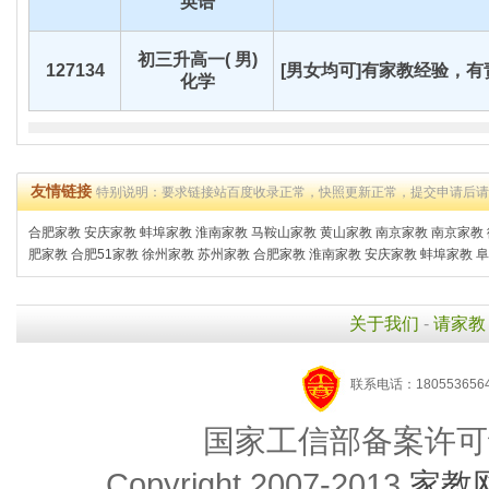
英语
初三升高一( 男)
127134
[男女均可]有家教经验，有责
化学
友情链接
特别说明：要求链接站百度收录正常，快照更新正常，提交申请后
合肥家教
安庆家教
蚌埠家教
淮南家教
马鞍山家教
黄山家教
南京家教
南京家教
肥家教
合肥51家教
徐州家教
苏州家教
合肥家教
淮南家教
安庆家教
蚌埠家教
阜
关于我们
-
请家教
联系电话：1805536564
国家工信部备案许可
Copyright 2007-2013
家教