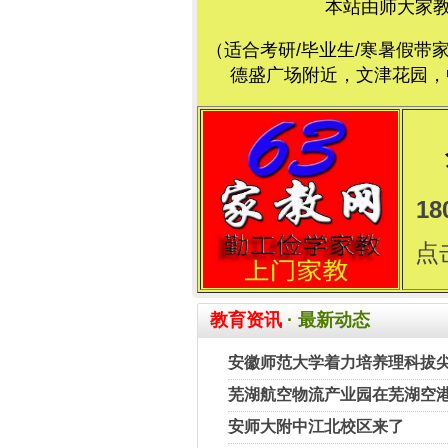
本站由师大家
（适合考研/毕业生/寒暑假带
德盛广场附近，文津花园，中
18
点
教育资讯
· 最新动态
安徽师范大学着力培养理科拔
芜湖航空物流产业园在芜湖空
安师大附中江北校区来了