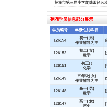
芜湖市第三届小学趣味田径运动
芜湖
学员信息部分展示
学员编号
年级性别/科目
初一( 男)
126154
作业辅导为主
初二( 女)
126152
数学
初三( )
126151
化学
五年级( 女)
126149
作业辅导为主
高一( 男)
126148
数学
高一( 女)
126147
历史