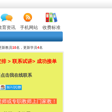
教育资讯
手机网站
收费标准
更新教员
10
名，更新学员
4
名
排 > 联系试讲
> 成功接单
老师或专职教师上门家教！