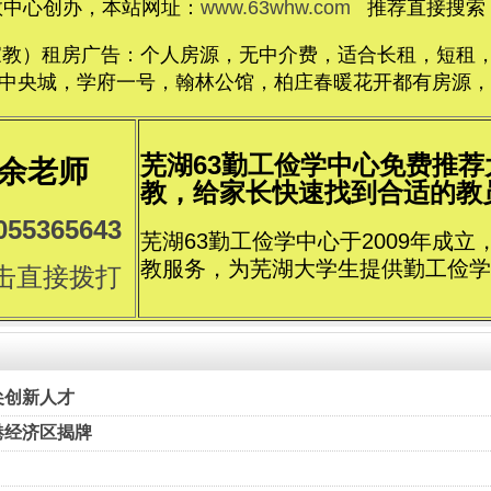
教中心创办，本站网址：
www.63whw.com
推荐直接搜索：
家教）租房广告：个人房源，无中介费，适合长租，短租，价格
央城，学府一号，翰林公馆，柏庄春暖花开都有房源，电话1
芜湖63勤工俭学中心免费推
余老师
教，给家长快速找到合适的教员..
055365643
芜湖63勤工俭学中心于2009年成
教服务，为芜湖大学生提供勤工俭学
击直接拨打
尖创新人才
港经济区揭牌