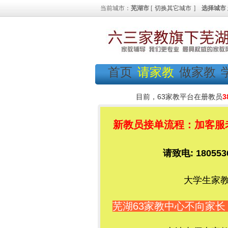
当前城市：
芜湖市
[
切换其它城市
]
选择城市
首页
请家教
做家教
目前，63家教平台在册教员
3
新教员接单流程：加客服老师
请致电: 1805
大学生家教
芜湖63家教中心不向家