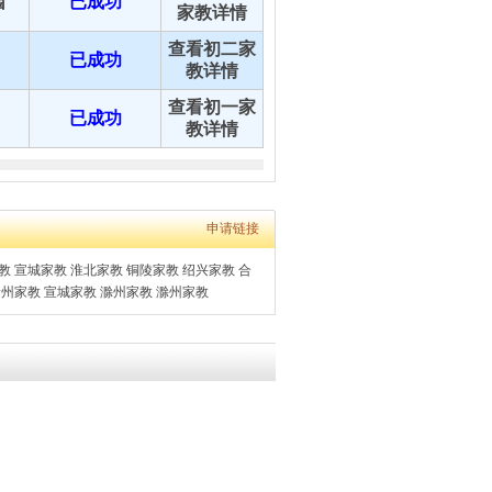
园
已成功
家教详情
查看初二家
已成功
教详情
查看初一家
已成功
教详情
申请链接
教
宣城家教
淮北家教
铜陵家教
绍兴家教
合
徐州家教
宣城家教
滁州家教
滁州家教