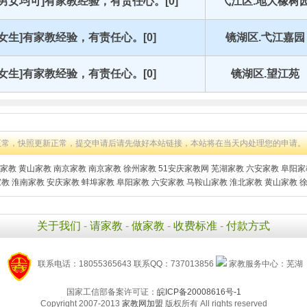
[男女均可]有家教经验，有责任心。[0]
弋江区.地大橡树
[女生]有家教经验，有责任心。[0]
镜湖区.弋江嘉园
[女生]有家教经验，有责任心。[0]
镜湖区.望江苑
正常，快照更新正常，提交申请后请先做好本站链接，本站将在当天内处理您的申请。
家教
黄山家教
南京家教
南京家教
徐州家教
51安庆家教网
芜湖家教
六安家教
阜阳家
家教
淮南家教
安庆家教
蚌埠家教
阜阳家教
六安家教
马鞍山家教
淮北家教
黄山家教
关于我们
-
请家教
-
做家教
-
收费标准
-
付款方式
联系电话：18055365643 联系QQ：737013856
家教服务中心：芜湖
国家工信部备案许可证：
皖ICP备20008616号-1
Copyright 2007-2013
家教网加盟
版权所有 All rights reserved