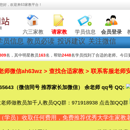
您好，欢迎来63家教平台！
六三家教
请家教
学员信息
会员登录
学员信息
教员必读
投诉建议
关注微信
809
名，其中明星教员
163
名，帮助
2448
名学员找到了合适的老师。今日
微信ah63wz > 查找合适家教 > 联系客服老师安
5365643（微信同号 推荐家长加微信） 余老师 qq号 QQ:
老师做教员加千人教员QQ群：971918938 点击加QQ群
长（学员）收取任何费用，免费推荐优秀大学生家教