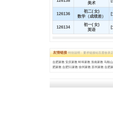
126138
美术
初二( 女)
126136
数学（成绩差）
初一( 女)
126134
英语
友情链接
特别说明：要求链接站百度收录
合肥家教
安庆家教
蚌埠家教
淮南家教
马鞍山
肥家教
合肥51家教
徐州家教
苏州家教
合肥