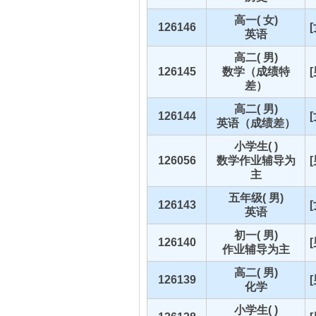
高一( 女)
126146
英语
高二( 男)
126145
数学（成绩特
差）
高二( 男)
126144
英语（成绩差）
小学生( )
126056
数学作业辅导为
主
五年级( 男)
126143
英语
初一( 男)
126140
作业辅导为主
高二( 男)
126139
化学
小学生( )