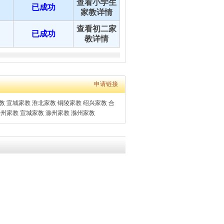
查看小学生
已成功
家教详情
查看初二家
已成功
教详情
申请链接
教
宣城家教
淮北家教
铜陵家教
绍兴家教
合
徐州家教
宣城家教
滁州家教
滁州家教