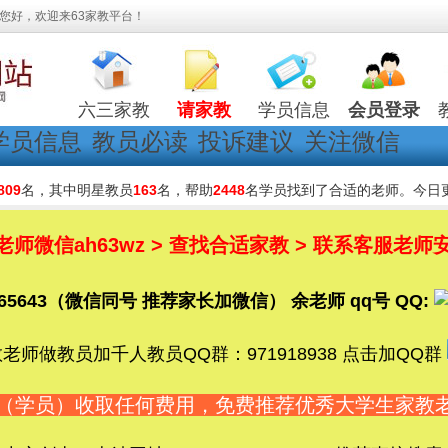
您好，欢迎来63家教平台！
六三家教
请家教
学员信息
会员登录
学员信息
教员必读
投诉建议
关注微信
809
名，其中明星教员
163
名，帮助
2448
名学员找到了合适的老师。今日
微信ah63wz > 查找合适家教 > 联系客服老师安
5365643（微信同号 推荐家长加微信） 余老师 qq号 QQ:
老师做教员加千人教员QQ群：971918938 点击加QQ群
长（学员）收取任何费用，免费推荐优秀大学生家教