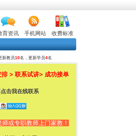
教育资讯
手机网站
收费标准
更新教员
10
名，更新学员
4
名
排 > 联系试讲
> 成功接单
老师或专职教师上门家教！