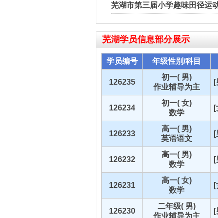
芜湖市第三届小学趣味田径运动
芜湖
学员信息部分展示
学员编号
年级性别/科目
初一( 男)
126235
作业辅导为主
初一( 女)
126234
数学
高一( 男)
126233
英语语文
高一( 男)
126232
数学
高一( 女)
126231
数学
二年级( 男)
126230
作业辅导为主