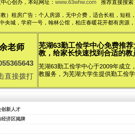
教中心创办，本站网址：
www.63whw.com
推荐直接搜索：
家教）租房广告：个人房源，无中介费，适合长租，短租，价格
央城，学府一号，翰林公馆，柏庄春暖花开都有房源，电话1
芜湖63勤工俭学中心免费推
余老师
教，给家长快速找到合适的教员..
055365643
芜湖63勤工俭学中心于2009年成
教服务，为芜湖大学生提供勤工俭学
击直接拨打
尖创新人才
港经济区揭牌