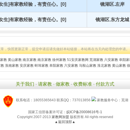
[女生]有家教经验，有责任心。[0]
镜湖区.左岸
[女生]有家教经验，有责任心。[0]
镜湖区.东方龙城
正常，快照更新正常，提交申请后请先做好本站链接，本站将在当天内处理您的申请。
家教
黄山家教
南京家教
南京家教
徐州家教
51安庆家教网
芜湖家教
六安家教
阜阳家
家教
淮南家教
安庆家教
蚌埠家教
阜阳家教
六安家教
马鞍山家教
淮北家教
黄山家教
关于我们
-
请家教
-
做家教
-
收费标准
-
付款方式
联系电话：18055365643 联系QQ：737013856
家教服务中心：芜湖
国家工信部备案许可证：
皖ICP备20008616号-1
Copyright 2007-2013
家教网加盟
版权所有 All rights reserved
▲返回顶部▲