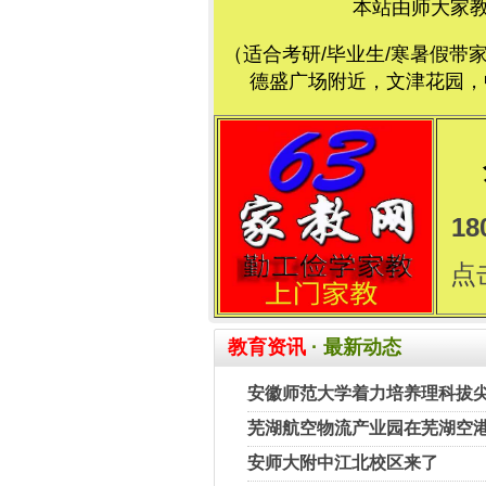
本站由师大家
（适合考研/毕业生/寒暑假带
德盛广场附近，文津花园，中
18
点
教育资讯
· 最新动态
安徽师范大学着力培养理科拔
芜湖航空物流产业园在芜湖空
安师大附中江北校区来了