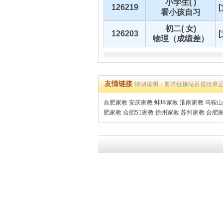
小学生( )
126219
看小孩自习
初二( 女)
126203
物理（成绩差）
友情链接
特别说明：要求链接站百度收录
合肥家教
安庆家教
蚌埠家教
淮南家教
马鞍山
肥家教
合肥51家教
徐州家教
苏州家教
合肥