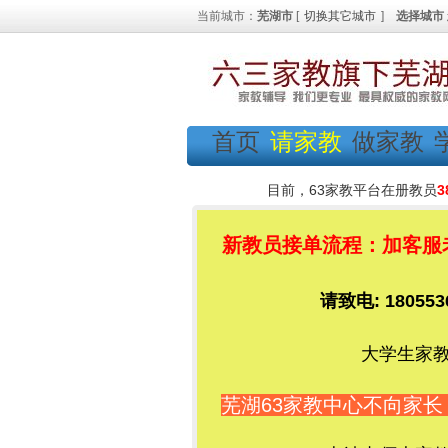
当前城市：
芜湖市
[
切换其它城市
]
选择城市
首页
请家教
做家教
目前，63家教平台在册教员
3
新教员接单流程：加客服老师
请致电: 1805
大学生家教
芜湖63家教中心不向家