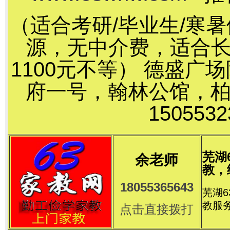
（适合考研/毕业生/寒
源，无中介费，适合长
1100元不等） 德盛
府一号，翰林公馆，
15055
芜湖
余老师
教，
18055365643
芜湖
教服
点击直接拨打