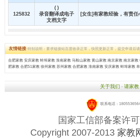
( )
125832
录音翻译成电子
[女生]有家教经验，有责任心
文档文字
友情链接
特别说明：要求链接站百度收录正常，快照更新正常，提交申请后
合肥家教
安庆家教
蚌埠家教
淮南家教
马鞍山家教
黄山家教
南京家教
南京家教
肥家教
合肥51家教
徐州家教
苏州家教
合肥家教
淮南家教
安庆家教
蚌埠家教
阜
关于我们
-
请家教
联系电话：1805536564
国家工信部备案许可
Copyright 2007-2013
家教