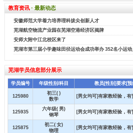
教育资讯
· 最新动态
安徽师范大学着力培养理科拔尖创新人才
芜湖航空物流产业园在芜湖空港经济区揭牌
安师大附中江北校区来了
芜湖市第三届小学趣味田径运动会成功举办 352名小运
芜湖
学员信息部分展示
学员编号
年级性别/科目
教员[性别]要求[预
初三( )
125980
[男女均可]有家教经验，有责
数学
六年级( 男)
125935
[男女均可]有家教经验，有责
钢琴
初二( 女)
125875
[男女均可]有家教经验，有责
物理