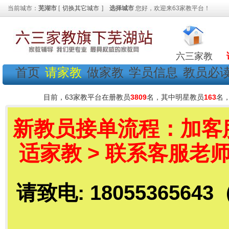
当前城市：
芜湖市
[
切换其它城市
]
选择城市
您好，欢迎来63家教平台！
六三家教
首页
请家教
做家教
学员信息
教员必
目前，63家教平台在册教员
3809
名，其中明星教员
163
名
新教员接单流程：加客服老
适家教 > 联系客服老师
请致电: 18055365