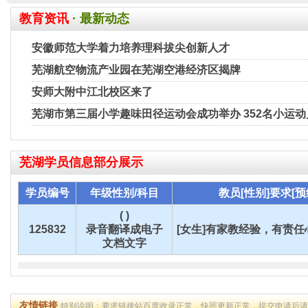
教育资讯
· 最新动态
安徽师范大学着力培养理科拔尖创新人才
芜湖航空物流产业园在芜湖空港经济区揭牌
安师大附中江北校区来了
芜湖市第三届小学趣味田径运动会成功举办 352名小运
芜湖
学员信息部分展示
学员编号
年级性别/科目
教员[性别]要求[预
( )
125832
录音翻译成电子
[女生]有家教经验，有责任心
文档文字
友情链接
特别说明：要求链接站百度收录正常，快照更新正常，提交申请后