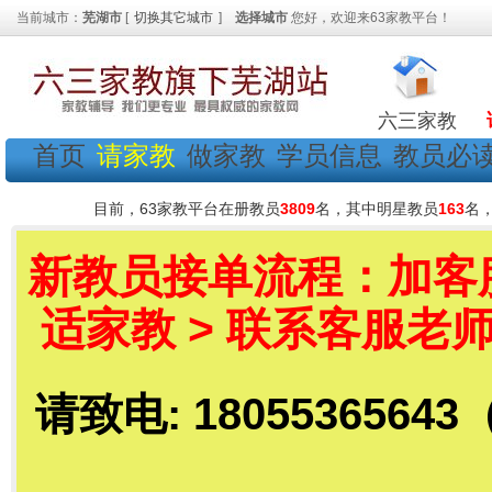
当前城市：
芜湖市
[
切换其它城市
]
选择城市
您好，欢迎来63家教平台！
六三家教
首页
请家教
做家教
学员信息
教员必
目前，63家教平台在册教员
3809
名，其中明星教员
163
名
新教员接单流程：加客服老
适家教 > 联系客服老师
请致电: 18055365