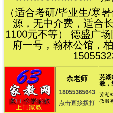
（适合考研/毕业生/寒
源，无中介费，适合长
1100元不等） 德盛
府一号，翰林公馆，
15055
芜湖
余老师
教，
18055365643
芜湖
教服
点击直接拨打