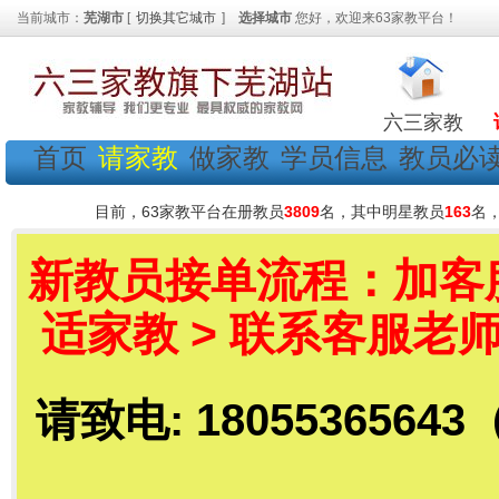
当前城市：
芜湖市
[
切换其它城市
]
选择城市
您好，欢迎来63家教平台！
六三家教
首页
请家教
做家教
学员信息
教员必
目前，63家教平台在册教员
3809
名，其中明星教员
163
名
新教员接单流程：加客服老
适家教 > 联系客服老师
请致电: 18055365