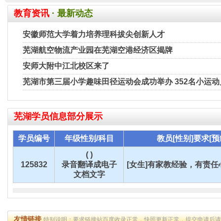
教育资讯
· 最新动态
安徽师范大学着力培养理科拔尖创新人才
芜湖航空物流产业园在芜湖空港经济区揭牌
安师大附中江北校区来了
芜湖市第三届小学趣味田径运动会成功举办 352名小运
芜湖
学员信息部分展示
学员编号
年级性别/科目
教员[性别]要求[预
( )
125832
录音翻译成电子
[女生]有家教经验，有责任心
文档文字
友情链接
特别说明：要求链接站百度收录正常，快照更新正常，提交申请后