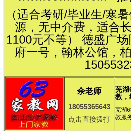
（适合考研/毕业生/寒
源，无中介费，适合长
1100元不等） 德盛
府一号，翰林公馆，
15055
芜湖
余老师
教，
18055365643
芜湖
教服
点击直接拨打