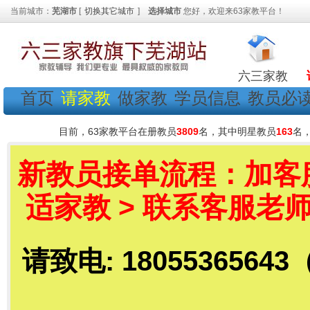
当前城市：
芜湖市
[
切换其它城市
]
选择城市
您好，欢迎来63家教平台！
六三家教
首页
请家教
做家教
学员信息
教员必
目前，63家教平台在册教员
3809
名，其中明星教员
163
名
新教员接单流程：加客服老
适家教 > 联系客服老师
请致电: 18055365