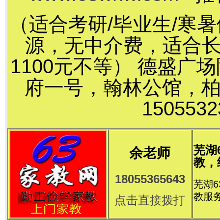
（适合考研/毕业生/寒
源，无中介费，适合长
1100元不等） 德盛
府一号，翰林公馆，
15055
芜湖
余老师
教，
18055365643
芜湖
教服
点击直接拨打