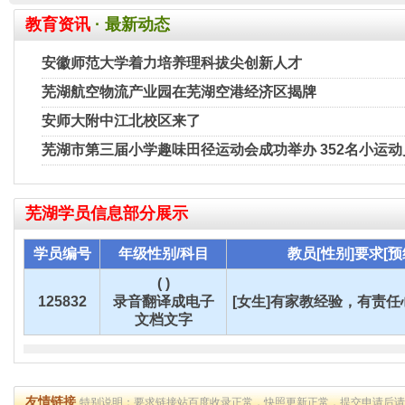
教育资讯
· 最新动态
安徽师范大学着力培养理科拔尖创新人才
芜湖航空物流产业园在芜湖空港经济区揭牌
安师大附中江北校区来了
芜湖市第三届小学趣味田径运动会成功举办 352名小运
芜湖
学员信息部分展示
学员编号
年级性别/科目
教员[性别]要求[预
( )
125832
录音翻译成电子
[女生]有家教经验，有责任心
文档文字
友情链接
特别说明：要求链接站百度收录正常，快照更新正常，提交申请后