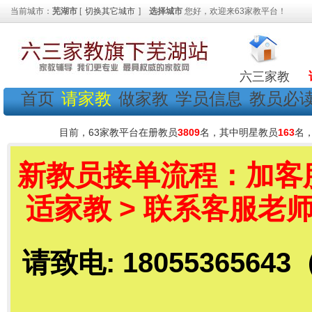
当前城市：
芜湖市
[
切换其它城市
]
选择城市
您好，欢迎来63家教平台！
六三家教
首页
请家教
做家教
学员信息
教员必
目前，63家教平台在册教员
3809
名，其中明星教员
163
名
新教员接单流程：加客服老
适家教 > 联系客服老师
请致电: 18055365