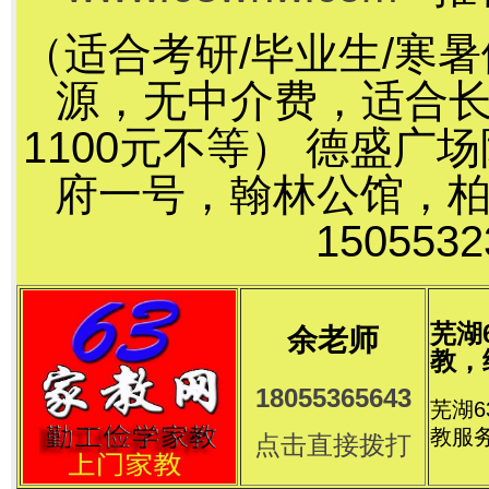
（适合考研/毕业生/寒
源，无中介费，适合长
1100元不等） 德盛
府一号，翰林公馆，
15055
芜湖
余老师
教，
18055365643
芜湖
教服
点击直接拨打