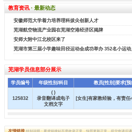
教育资讯
· 最新动态
安徽师范大学着力培养理科拔尖创新人才
芜湖航空物流产业园在芜湖空港经济区揭牌
安师大附中江北校区来了
芜湖市第三届小学趣味田径运动会成功举办 352名小运
芜湖
学员信息部分展示
学员编号
年级性别/科目
教员[性别]要求[预
( )
125832
录音翻译成电子
[女生]有家教经验，有责任心
文档文字
友情链接
特别说明：要求链接站百度收录正常，快照更新正常，提交申请后