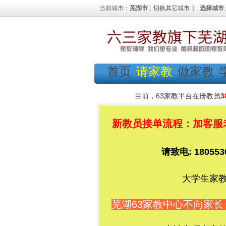
当前城市：
芜湖市
[
切换其它城市
]
选择城市
首页
请家教
做家教
目前，63家教平台在册教员
3
新教员接单流程：加客服老师
请致电: 1805
大学生家教
芜湖63家教中心不向家