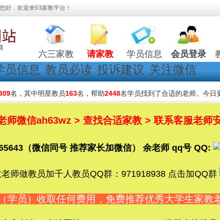
您好，欢迎来63家教平台！
六三家教
请家教
学员信息
会员登录
学员信息
教员必读
投诉建议
关注微信
809
名，其中明星教员
163
名，帮助
2448
名学员找到了合适的老师。今日
微信ah63wz > 查找合适家教 > 联系客服老师安
5365643（微信同号 推荐家长加微信） 余老师 qq号 QQ:
老师做教员加千人教员QQ群：971918938 点击加QQ群
长（学员）收取任何费用，免费推荐优秀大学生家教