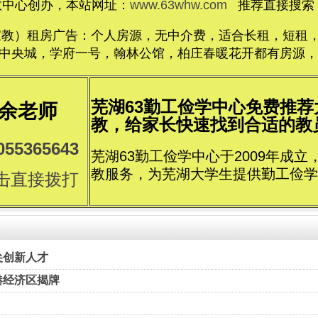
教中心创办，本站网址：
www.63whw.com
推荐直接搜索：
家教）租房广告：个人房源，无中介费，适合长租，短租，价格
央城，学府一号，翰林公馆，柏庄春暖花开都有房源，电话1
芜湖63勤工俭学中心免费推
余老师
教，给家长快速找到合适的教员..
055365643
芜湖63勤工俭学中心于2009年成
教服务，为芜湖大学生提供勤工俭学
击直接拨打
尖创新人才
港经济区揭牌