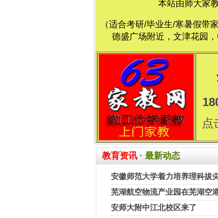
本站由师大家
（适合考研/毕业生/寒暑假带
德盛广场附近，文津花园，中
18
点
教育资讯
· 最新动态
安徽师范大学着力培养理科拔
芜湖航空物流产业园在芜湖空
安师大附中江北校区来了