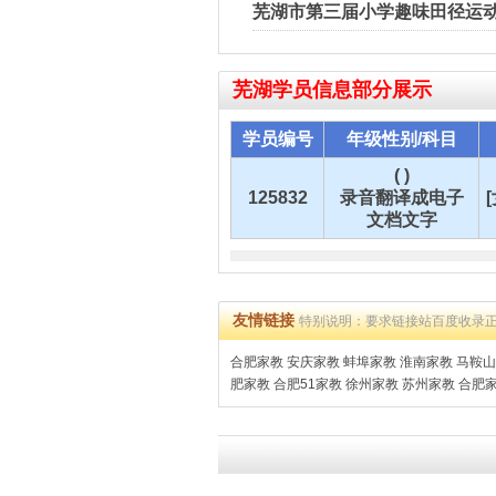
芜湖市第三届小学趣味田径运动
芜湖
学员信息部分展示
学员编号
年级性别/科目
( )
125832
录音翻译成电子
文档文字
友情链接
特别说明：要求链接站百度收录
合肥家教
安庆家教
蚌埠家教
淮南家教
马鞍山
肥家教
合肥51家教
徐州家教
苏州家教
合肥