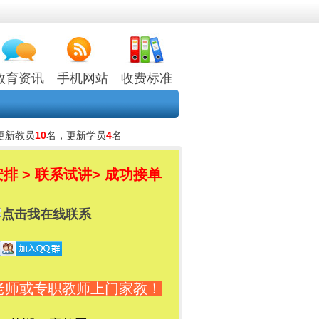
教育资讯
手机网站
收费标准
更新教员
10
名，更新学员
4
名
排 > 联系试讲
> 成功接单
老师或专职教师上门家教！