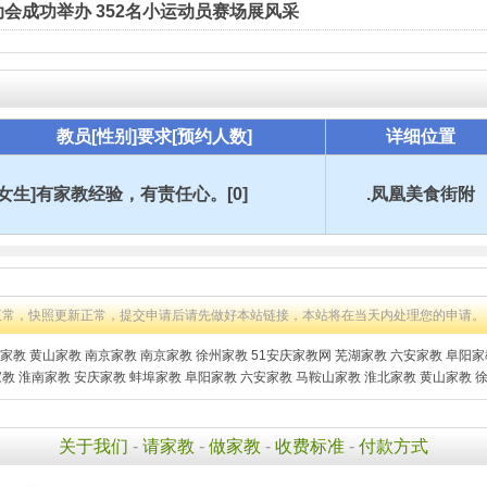
会成功举办 352名小运动员赛场展风采
教员[性别]要求[预约人数]
详细位置
[女生]有家教经验，有责任心。[0]
.凤凰美食街附
正常，快照更新正常，提交申请后请先做好本站链接，本站将在当天内处理您的申请。
家教
黄山家教
南京家教
南京家教
徐州家教
51安庆家教网
芜湖家教
六安家教
阜阳家
家教
淮南家教
安庆家教
蚌埠家教
阜阳家教
六安家教
马鞍山家教
淮北家教
黄山家教
关于我们
-
请家教
-
做家教
-
收费标准
-
付款方式