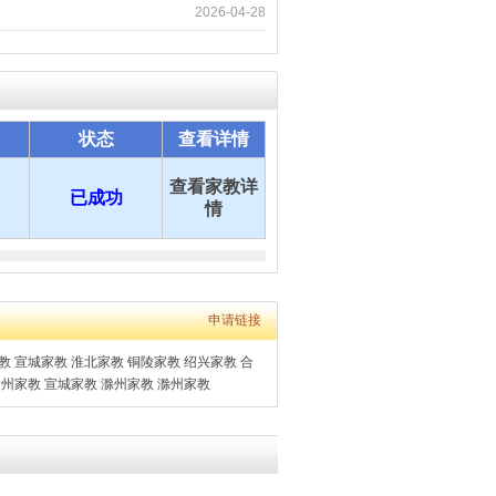
2026-04-28
状态
查看详情
查看家教详
已成功
情
申请链接
教
宣城家教
淮北家教
铜陵家教
绍兴家教
合
徐州家教
宣城家教
滁州家教
滁州家教