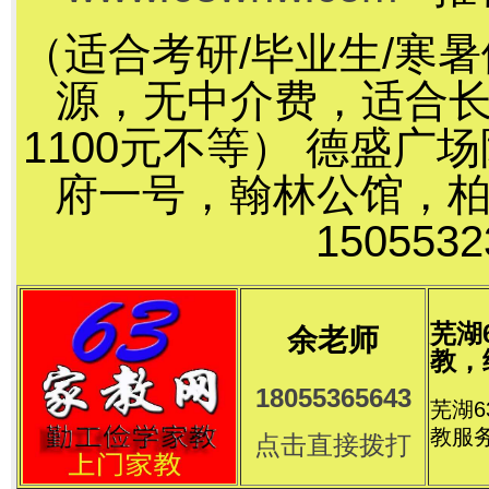
（适合考研/毕业生/寒
源，无中介费，适合长
1100元不等） 德盛
府一号，翰林公馆，
15055
芜湖
余老师
教，
18055365643
芜湖
教服
点击直接拨打