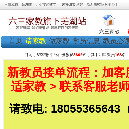
当前城市：
芜湖市
[
切换其它城市
]
选择城市
您好，欢迎来63家教平台！
六三家教
首页
请家教
做家教
学员信息
教员必
目前，63家教平台在册教员
3809
名，其中明星教员
163
名
新教员接单流程：加客服老
适家教 > 联系客服老师
请致电: 18055365