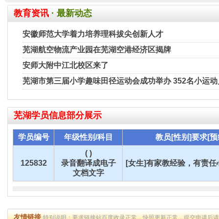
教育资讯
· 最新动态
安徽师范大学着力培养理科拔尖创新人才
芜湖航空物流产业园在芜湖空港经济区揭牌
安师大附中江北校区来了
芜湖市第三届小学趣味田径运动会成功举办 352名小运
芜湖
学员信息部分展示
学员编号
年级性别/科目
教员[性别]要求[预
( )
125832
录音翻译成电子
[女生]有家教经验，有责任心
文档文字
友情链接
特别说明：要求链接站百度收录正常，快照更新正常，提交申请后